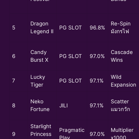
Dragon
Re-Spin
5
PG SLOT
96.8%
Legend II
มังกรไฟ
Candy
Cascade
6
PG SLOT
97.0%
Burst X
Wins
Lucky
Wild
7
PG SLOT
97.1%
Tiger
Expansion
Neko
Scatter
8
JILI
97.1%
Fortune
แมวกวัก
Starlight
Pragmatic
Multiplier
9
Princess
97.0%
Play
x1000