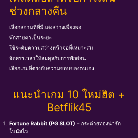
ช่วงกลางคืน
เลือกสถานที่ที่มีแสงสว่างเพียงพอ
พักสายตาเป็นระยะ
ใช้ระดับความสว่างหน้าจอที่เหมาะสม
จัดสรรเวลาให้สมดุลกับการพักผ่อน
เลือกเกมที่ตรงกับความชอบของตนเอง
แนะนำเกม 10 ใหม่ฮิต +
Betflik45
Fortune Rabbit (PG SLOT)
– กระต่ายทองน่ารัก
โบนัสไว