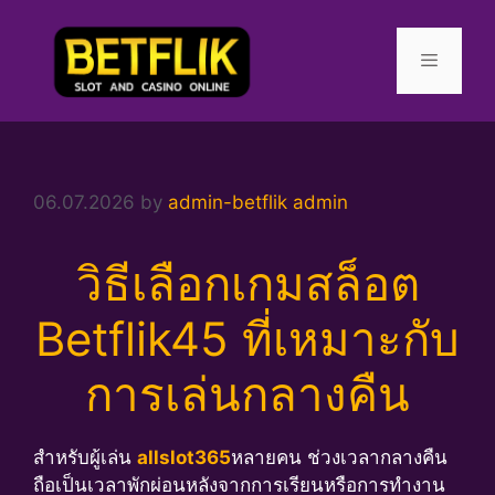
Skip
to
content
Menu
06.07.2026
by
admin-betflik admin
วิธีเลือกเกมสล็อต
Betflik45 ที่เหมาะกับ
การเล่นกลางคืน
สำหรับผู้เล่น
allslot365
หลายคน ช่วงเวลากลางคืน
ถือเป็นเวลาพักผ่อนหลังจากการเรียนหรือการทำงาน