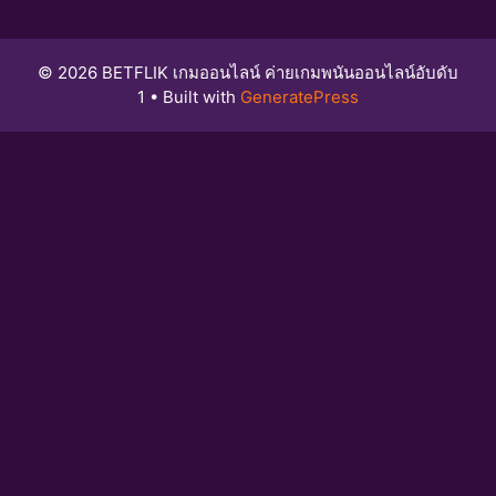
© 2026 BETFLIK เกมออนไลน์ ค่ายเกมพนันออนไลน์อับดับ
1
• Built with
GeneratePress