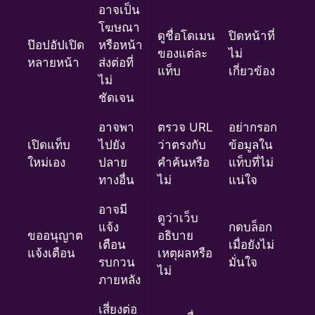
อาจเป็น
โฆษณา
ดูชื่อโดเมน
ปิดหน้าที่
ป๊อปอัปเปิด
หรือหน้า
ของแต่ละ
ไม่
หลายหน้า
ส่งต่อที่
แท็บ
เกี่ยวข้อง
ไม่
ชัดเจน
อาจพา
ตรวจ URL
อย่ากรอก
เปิดแท็บ
ไปยัง
ว่าตรงกับ
ข้อมูลใน
ใหม่เอง
ปลาย
คำค้นหรือ
แท็บที่ไม่
ทางอื่น
ไม่
แน่ใจ
อาจมี
ดูว่าเว็บ
แจ้ง
กดบล็อก
ขออนุญาต
อธิบาย
เตือน
เมื่อยังไม่
แจ้งเตือน
เหตุผลหรือ
รบกวน
มั่นใจ
ไม่
ภายหลัง
เสี่ยงต่อ