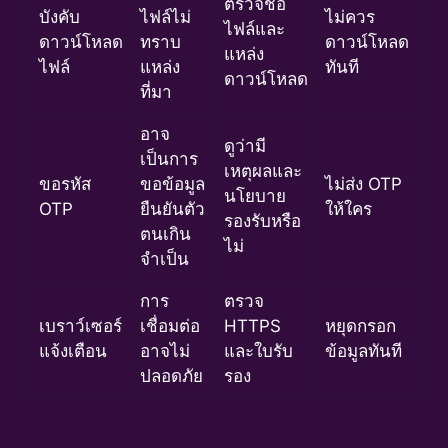
ตรวจชื่อ
บังคับ
ไฟล์ไม่
ไม่ควร
ไฟล์และ
ดาวน์โหลด
ทราบ
ดาวน์โหลด
แหล่ง
ไฟล์
แหล่ง
ทันที
ดาวน์โหลด
ที่มา
อาจ
ดูว่ามี
เป็นการ
เหตุผลและ
ขอรหัส
ขอข้อมูล
ไม่ส่ง OTP
นโยบาย
OTP
ยืนยันตัว
ให้ใคร
รองรับหรือ
ตนเกิน
ไม่
จำเป็น
การ
ตรวจ
เบราว์เซอร์
เชื่อมต่อ
HTTPS
หยุดกรอก
แจ้งเตือน
อาจไม่
และใบรับ
ข้อมูลทันที
ปลอดภัย
รอง