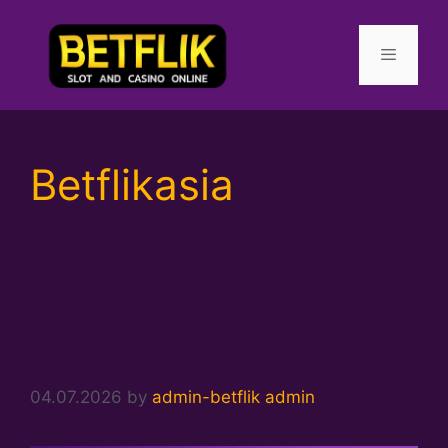
Skip
to
content
Menu
Betflikasia
รีวิวเกมสล็อตธีมป่าและ
ธรรมชาติใน Betflikasia
04.07.2026
by
admin-betflik admin